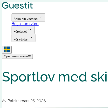
Boka din vistelse
Börja som värd
Företaget
För värdar
Open main menu
Sportlov med ski
Av Patrik
•
mars 25, 2026