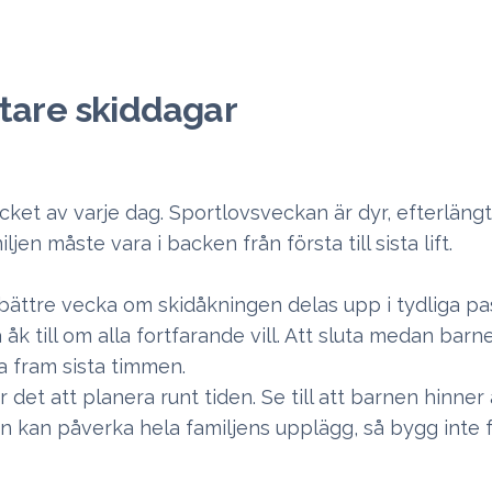
rtare skiddagar
ycket av varje dag. Sportlovsveckan är dyr, efterläng
ljen måste vara i backen från första till sista lift.
ättre vecka om skidåkningen delas upp i tydliga pa
k till om alla fortfarande vill. Att sluta medan barn
a fram sista timmen.
 det att planera runt tiden. Se till att barnen hinne
en kan påverka hela familjens upplägg, så bygg inte 