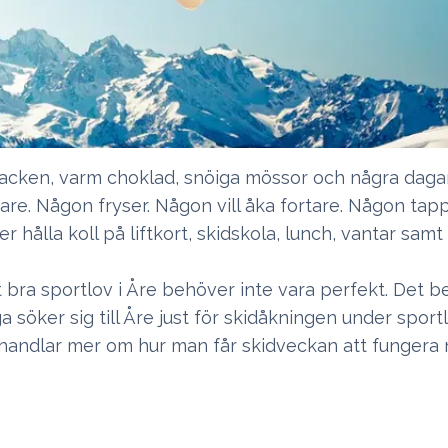
i backen, varm choklad, snöiga mössor och några dagar
igare. Någon fryser. Någon vill åka fortare. Någon ta
 hålla koll på liftkort, skidskola, lunch, vantar samt
t bra sportlov i Åre behöver inte vara perfekt. Det 
a söker sig till Åre just för skidåkningen under spor
n handlar mer om hur man får skidveckan att fungera 