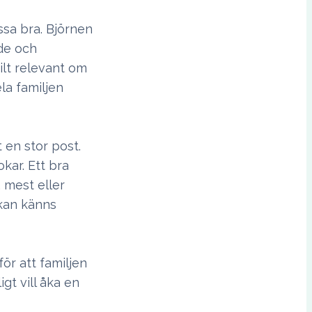
ssa bra. Björnen
nde och
kilt relevant om
la familjen
 en stor post.
kar. Ett bra
, mest eller
ckan känns
för att familjen
gt vill åka en