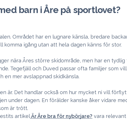
 med barn i Åre på sportlovet?
valen. Området har en lugnare känsla, bredare backar
ll komma igång utan att hela dagen känns för stor.
igger nära Åres större skidområde, men har en tydlig 
e. Tegefjäll och Duved passar ofta familjer som vill 
och en mer avslappnad skidkänsla.
 är. Det handlar också om hur mycket ni vill förflytt
jen under dagen. En förälder kanske åker vidare med
om är trött.
stits artikel
Är Åre bra för nybörjare?
vara relevant 