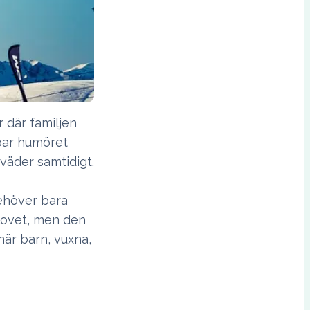
 där familjen
ppar humöret
 väder samtidigt.
behöver bara
tlovet, men den
när barn, vuxna,