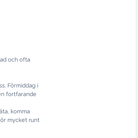
tad och ofta
ss. Förmiddag i
en fortfarande
r äta, komma
för mycket runt