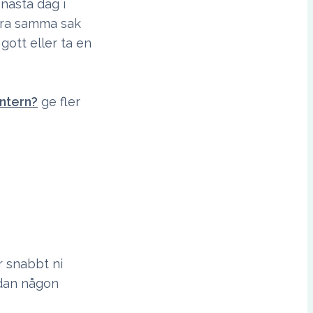
 nästa dag i
göra samma sak
gott eller ta en
intern?
ge fler
r snabbt ni
edan någon