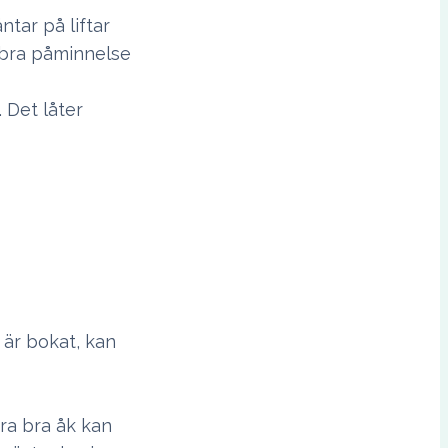
äntar på liftar
n bra påminnelse
. Det låter
 är bokat, kan
ra bra åk kan