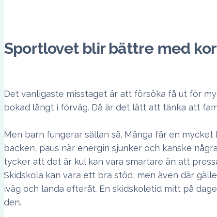
Sportlovet blir bättre med ko
Det vanligaste misstaget är att försöka få ut för m
bokad långt i förväg. Då är det lätt att tänka att fami
Men barn fungerar sällan så. Många får en mycket b
backen, paus när energin sjunker och kanske några å
tycker att det är kul kan vara smartare än att press
Skidskola kan vara ett bra stöd, men även där gäller
iväg och landa efteråt. En skidskoletid mitt på dag
den.