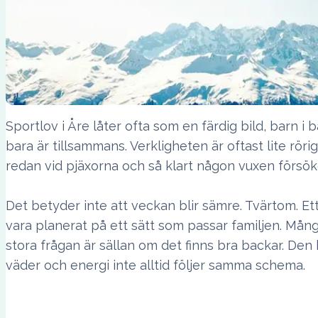
Sportlov i Åre låter ofta som en färdig bild, barn 
bara är tillsammans. Verkligheten är oftast lite rör
redan vid pjäxorna och så klart någon vuxen försöker
Det betyder inte att veckan blir sämre. Tvärtom. Et
vara planerat på ett sätt som passar familjen. Mång
stora frågan är sällan om det finns bra backar. De
väder och energi inte alltid följer samma schema.