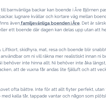
a till barnvänliga backar kan boende i Åre Björnen pa
backar, lugnare kvällar och kortare väg mellan boe
 finns även
familjevänliga boenden i Åre
. Det är särs
 eller ett boende där dagen kan delas upp utan att he
Liftkort, skidhyra, mat, resa och boende blir snabbt
användbar om ni vill räkna mer realistiskt innan ni bo
. Ni behöver inte hinna allt. Ni behöver inte åka längst
acken, att de vuxna får andas lite fjälluft och att ve
et ofta bättre. Inte för att allt flyter perfekt, utan 
 med kalla tår, tappade vantar och någon som plötsli