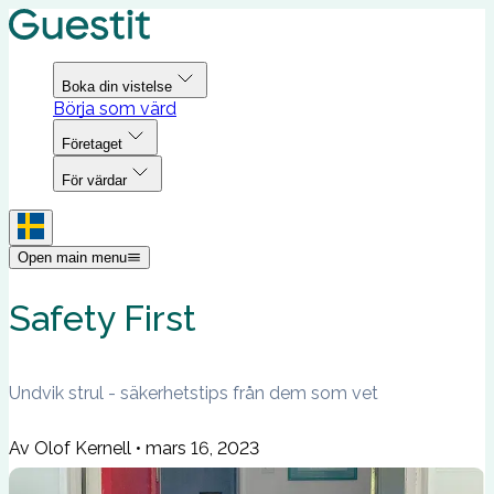
Boka din vistelse
Börja som värd
Företaget
För värdar
Open main menu
Safety First
Undvik strul - säkerhetstips från dem som vet
Av Olof Kernell
•
mars 16, 2023