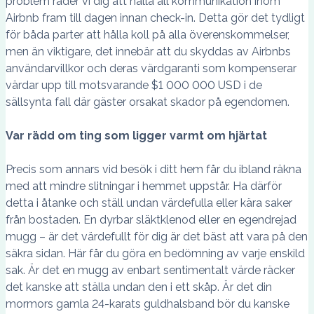
problem råder vi dig att hålla all kommunikation inom
Airbnb fram till dagen innan check-in. Detta gör det tydligt
för båda parter att hålla koll på alla överenskommelser,
men än viktigare, det innebär att du skyddas av Airbnbs
användarvillkor och deras värdgaranti som kompenserar
värdar upp till motsvarande $1 000 000 USD i de
sällsynta fall där gäster orsakat skador på egendomen.
Var rädd om ting som ligger varmt om hjärtat
Precis som annars vid besök i ditt hem får du ibland räkna
med att mindre slitningar i hemmet uppstår. Ha därför
detta i åtanke och ställ undan värdefulla eller kära saker
från bostaden. En dyrbar släktklenod eller en egendrejad
mugg – är det värdefullt för dig är det bäst att vara på den
säkra sidan. Här får du göra en bedömning av varje enskild
sak. Är det en mugg av enbart sentimentalt värde räcker
det kanske att ställa undan den i ett skåp. Är det din
mormors gamla 24-karats guldhalsband bör du kanske