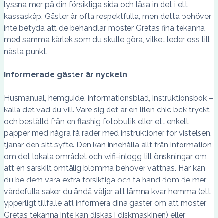
lyssna mer på din försiktiga sida och låsa in det i ett
kassaskåp. Gäster är ofta respektfulla, men detta behöver
inte betyda att de behandlar moster Gretas fina tekanna
med samma kärlek som du skulle göra, vilket leder oss till
nästa punkt.
Informerade gäster är nyckeln
Husmanual, hemguide, informationsblad, instruktionsbok –
kalla det vad du vill. Vare sig det är en liten chic bok tryckt
och beställd från en flashig fotobutik eller ett enkelt
papper med några få rader med instruktioner för vistelsen,
tjänar den sitt syfte. Den kan innehålla allt från information
om det lokala området och wifi-inlogg till önskningar om
att en särskilt ömtålig blomma behöver vattnas. Här kan
du be dem vara extra försiktiga och ta hand dom de mer
värdefulla saker du ändå väljer att lämna kvar hemma (ett
ypperligt tillfälle att informera dina gäster om att moster
Gretas tekanna inte kan diskas i diskmaskinen) eller